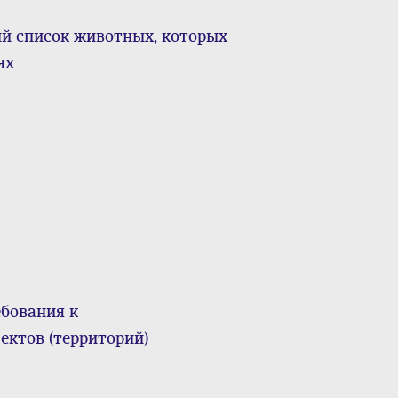
й список животных, которых
ях
бования к
ктов (территорий)