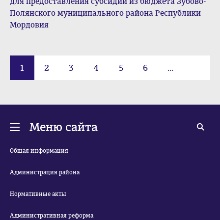
для предоставления субсидий из бюджета Зубово-
Полянского муниципального района Республики
Мордовия
1
2
3
4
5
6
...
42
Меню сайта
Общая информация
Администрация района
Нормативные акты
Административная реформа