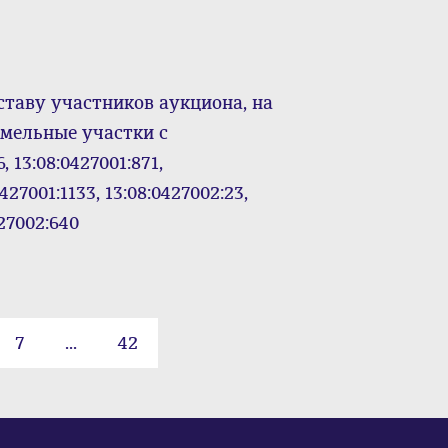
ставу участников аукциона, на
емельные участки с
 13:08:0427001:871,
0427001:1133, 13:08:0427002:23,
427002:640
7
...
42