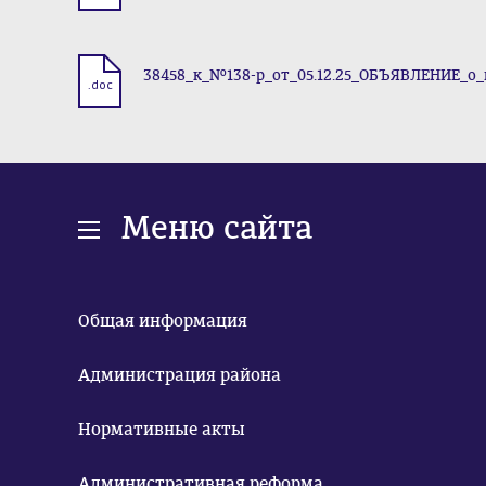
38458_к_№138-р_от_05.12.25_ОБЪЯВЛЕНИЕ_о_
.doc
Меню сайта
Общая информация
Администрация района
Нормативные акты
Административная реформа