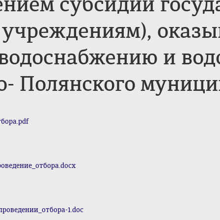
ением субсидий госу
 учреждениям), оказы
водоснабжению и вод
о- Полянского муници
бора.pdf
роведение_отбора.docx
проведении_отбора-1.doc