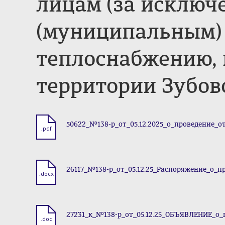
лицам (за исключ
(муниципальным)
теплоснабжению, 
территории Зубов
50622_№138-р_от_05.12.2025_о_проведение_от
.pdf
26117_№138-р_от_05.12.25_Распоряжение_о_п
.docx
27231_к_№138-р_от_05.12.25_ОБЪЯВЛЕНИЕ_о_
.doc