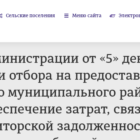
Сельские поселения
Меню сайта
Электро
инистрации от «5» де
ии отбора на предоста
о муниципального ра
спечение затрат, свя
иторской задолженно