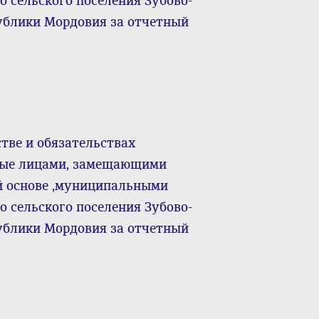
 сельского поселения Зубово-
ублики Мордовия за отчетный
тве и обязательствах
нные лицами, замещающими
й основе ,муниципальными
 сельского поселения Зубово-
ублики Мордовия за отчетный