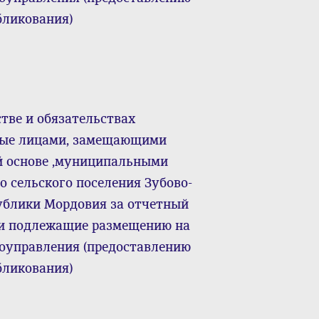
бликования)
тве и обязательствах
нные лицами, замещающими
й основе ,муниципальными
 сельского поселения Зубово-
ублики Мордовия за отчетный
да и подлежащие размещению на
моуправления (предоставлению
бликования)