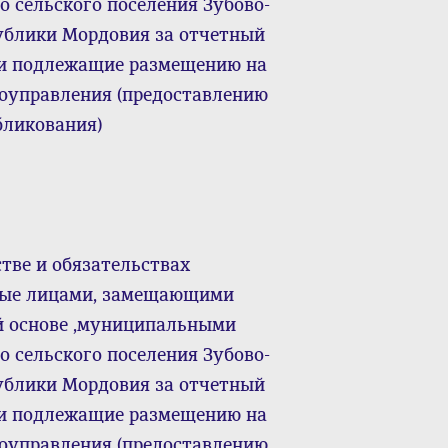
 сельского поселения Зубово-
ублики Мордовия за отчетный
да и подлежащие размещению на
моуправления (предоставлению
бликования)
тве и обязательствах
нные лицами, замещающими
й основе ,муниципальными
 сельского поселения Зубово-
ублики Мордовия за отчетный
да и подлежащие размещению на
моуправления (предоставлению