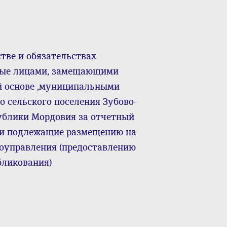
тве и обязательствах
нные лицами, замещающими
й основе ,муниципальными
 сельского поселения Зубово-
ублики Мордовия за отчетный
да и подлежащие размещению на
моуправления (предоставлению
бликования)