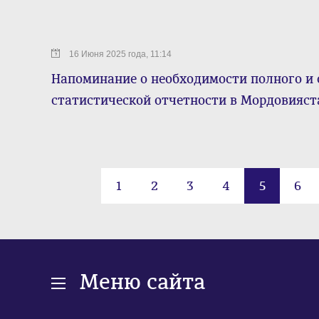
16 Июня 2025 года, 11:14
Напоминание о необходимости полного и 
статистической отчетности в Мордовияст
1
2
3
4
5
6
Меню сайта