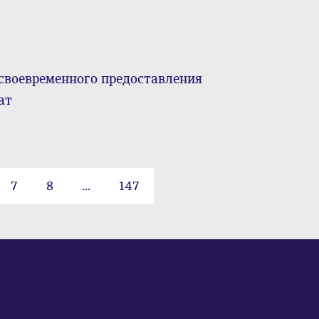
своевременного предоставления
ат
7
8
...
147