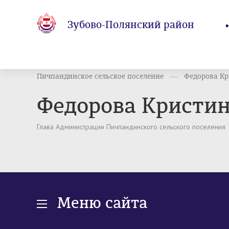
Зубово-Полянский район
Пичпандинское сельское поселение
Федорова Кр
Федорова Кристин
Глава Администрации Пичпандинского сельского поселения
Меню сайта