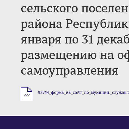
сельского поселе
района Республик
января по 31 дека
размещению на оф
самоуправления
93754_форма_на_сайт_по_муницип._служащи
.doc