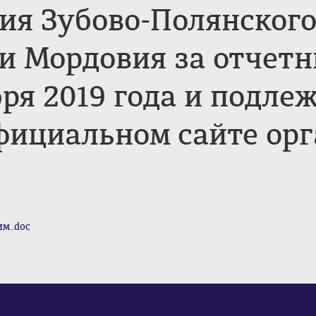
ния Зубово-Полянског
и Мордовия за отчетн
бря 2019 года и подл
ициальном сайте орг
м..doc